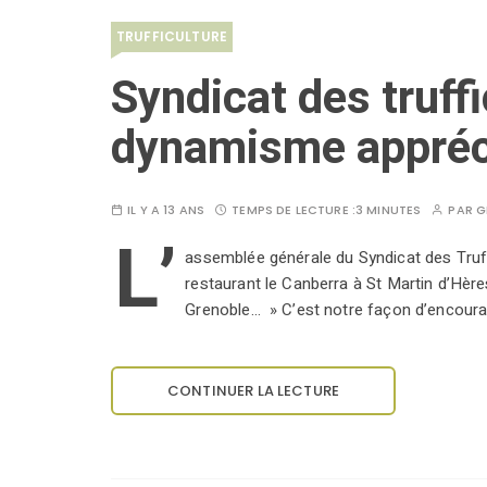
TRUFFICULTURE
Syndicat des truffi
dynamisme appréc
IL Y A 13 ANS
TEMPS DE LECTURE :
3 MINUTES
PAR
G
L’
assemblée générale du Syndicat des Truffi
restaurant le Canberra à St Martin d’Hère
Grenoble… » C’est notre façon d’encourag
CONTINUER LA LECTURE