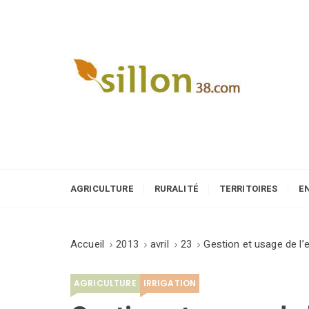
S
k
i
p
t
o
Le journal du monde rural
c
o
n
t
e
AGRICULTURE
RURALITÉ
TERRITOIRES
E
n
t
Accueil
2013
avril
23
Gestion et usage de l’e
AGRICULTURE
IRRIGATION