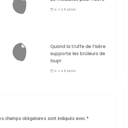
IL Y A 5 MOIS
Quand la truffe de l’Isère
supporte les brûleurs de
loup!
IL Y A 8 MOIS
es champs obligatoires sont indiqués avec
*