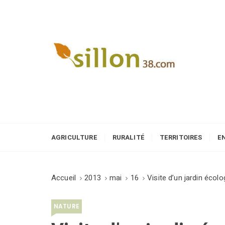
S
k
i
p
t
o
Le journal du monde rural
c
o
n
t
e
AGRICULTURE
RURALITÉ
TERRITOIRES
E
n
t
Accueil
2013
mai
16
Visite d’un jardin écol
NATURE