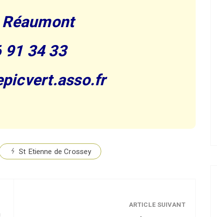
 Réaumont
 91 34 33
picvert.asso.fr
St Etienne de Crossey
ARTICLE SUIVANT
n