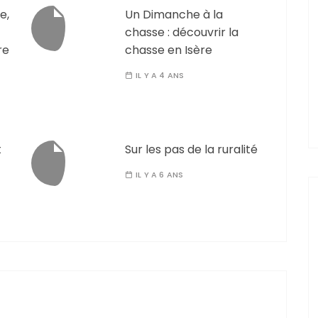
e,
Un Dimanche à la
chasse : découvrir la
re
chasse en Isère
IL Y A 4 ANS
t
Sur les pas de la ruralité
IL Y A 6 ANS