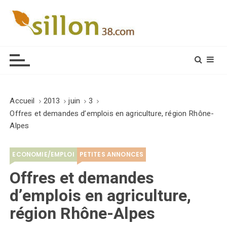
S
k
i
Le journal du monde rural
p
t
o
c
o
Accueil
2013
juin
3
n
Offres et demandes d’emplois en agriculture, région Rhône-
t
Alpes
e
n
ECONOMIE/EMPLOI
PETITES ANNONCES
t
Offres et demandes
d’emplois en agriculture,
région Rhône-Alpes