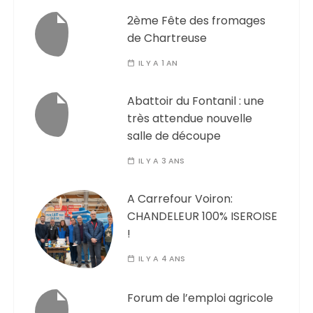
2ème Fête des fromages
de Chartreuse
IL Y A 1 AN
Abattoir du Fontanil : une
très attendue nouvelle
salle de découpe
IL Y A 3 ANS
A Carrefour Voiron:
CHANDELEUR 100% ISEROISE
!
IL Y A 4 ANS
Forum de l’emploi agricole