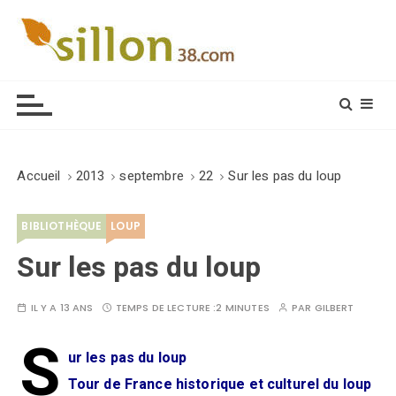
S
k
i
Le journal du monde rural
p
t
o
c
o
Accueil
2013
septembre
22
Sur les pas du loup
n
t
BIBLIOTHÈQUE
LOUP
e
n
Sur les pas du loup
t
IL Y A 13 ANS
TEMPS DE LECTURE :
2 MINUTES
PAR
GILBERT
S
ur les pas du loup
Tour de France historique et culturel du loup