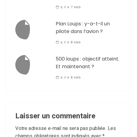
IL Y A 7 ANS
Plan Loups : y-a-t-il un
pilote dans l’avion ?
IL Y A 8 ANS
500 loups : objectif atteint.
Et maintenant ?
IL Y A 8 ANS
Laisser un commentaire
Votre adresse e-mail ne sera pas publiée.
Les
champs obligatoires sont indiqués avec
*