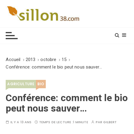
S
k
i
Le journal du monde rural
p
t
o
c
o
Accueil
2013
octobre
15
n
Conférence: comment le bio peut nous sauver…
t
e
AGRICULTURE
BIO
n
t
Conférence: comment le bio
peut nous sauver…
IL Y A 13 ANS
TEMPS DE LECTURE :
1 MINUTE
PAR
GILBERT