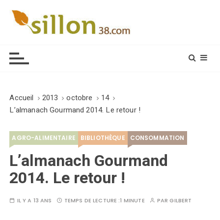
S
k
i
Le journal du monde rural
p
t
o
c
o
Accueil
2013
octobre
14
n
L’almanach Gourmand 2014. Le retour !
t
e
AGRO-ALIMENTAIRE
BIBLIOTHÈQUE
CONSOMMATION
n
t
L’almanach Gourmand
2014. Le retour !
IL Y A 13 ANS
TEMPS DE LECTURE :
1 MINUTE
PAR
GILBERT