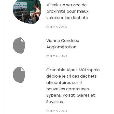
«Flexi»: un service de
proximité pour mieux
valoriser les déchets
IL Y A 2 ANS
Vienne Condrieu
Agglomération
IL Y A 5 ANS
Grenoble Alpes Métropole
déploie le tri des déchets
alimentaires sur 4
nouvelles communes :
Eybens, Poisat, Gières et
Seyssins.
IL Y A 7 ANS