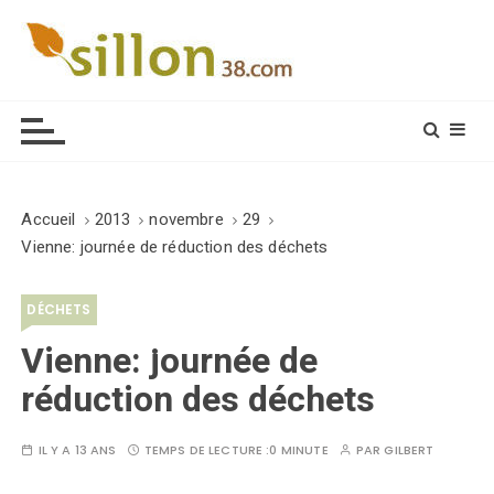
S
k
i
Le journal du monde rural
p
t
o
c
o
Accueil
2013
novembre
29
n
Vienne: journée de réduction des déchets
t
e
DÉCHETS
n
t
Vienne: journée de
réduction des déchets
IL Y A 13 ANS
TEMPS DE LECTURE :
0 MINUTE
PAR
GILBERT