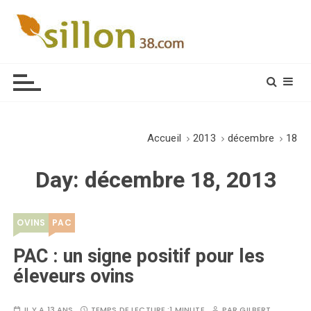
S
k
i
Le journal du monde rural
p
t
o
c
o
Accueil
2013
décembre
18
n
t
Day:
décembre 18, 2013
e
n
t
OVINS
PAC
PAC : un signe positif pour les
éleveurs ovins
IL Y A 13 ANS
TEMPS DE LECTURE :
1 MINUTE
PAR
GILBERT