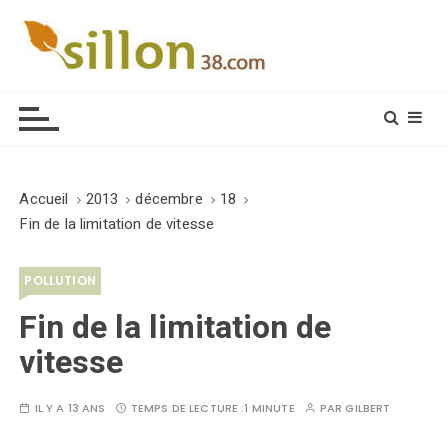
S
k
i
Le journal du monde rural
p
t
o
c
o
Accueil
2013
décembre
18
n
Fin de la limitation de vitesse
t
e
POLLUTION
n
t
Fin de la limitation de
vitesse
IL Y A 13 ANS
TEMPS DE LECTURE :
1 MINUTE
PAR
GILBERT