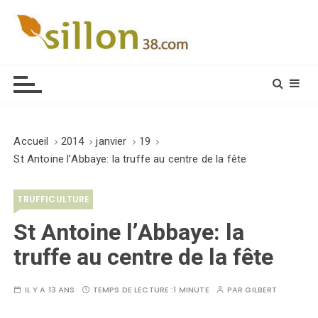
S
k
i
Le journal du monde rural
p
t
o
c
o
Accueil
2014
janvier
19
n
St Antoine l’Abbaye: la truffe au centre de la fête
t
e
TRUFFICULTURE
n
t
St Antoine l’Abbaye: la
truffe au centre de la fête
IL Y A 13 ANS
TEMPS DE LECTURE :
1 MINUTE
PAR
GILBERT