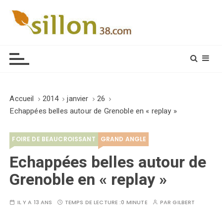
S
k
i
Le journal du monde rural
p
t
o
c
o
Accueil
2014
janvier
26
n
Echappées belles autour de Grenoble en « replay »
t
e
FOIRE DE BEAUCROISSANT
GRAND ANGLE
n
t
Echappées belles autour de
Grenoble en « replay »
IL Y A 13 ANS
TEMPS DE LECTURE :
0 MINUTE
PAR
GILBERT