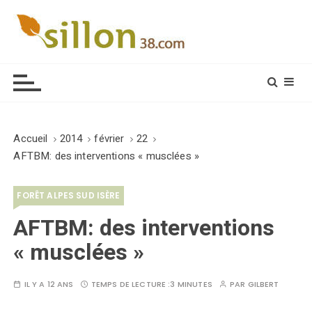
S
k
i
Le journal du monde rural
p
t
o
c
o
Accueil
2014
février
22
n
AFTBM: des interventions « musclées »
t
e
FORÊT ALPES SUD ISÈRE
n
t
AFTBM: des interventions
« musclées »
IL Y A 12 ANS
TEMPS DE LECTURE :
3 MINUTES
PAR
GILBERT