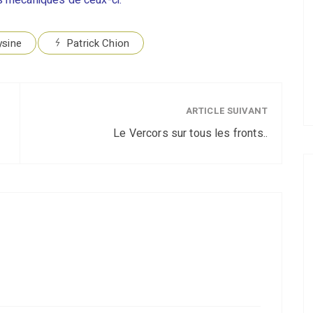
tés mécaniques de ceux-ci.
ysine
Patrick Chion
ARTICLE SUIVANT
Le Vercors sur tous les fronts..