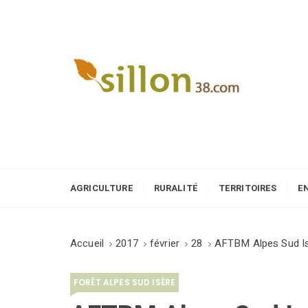
S
k
i
p
t
o
Le journal du monde rural
c
o
n
t
e
AGRICULTURE
RURALITÉ
TERRITOIRES
E
n
t
Accueil
2017
février
28
AFTBM Alpes Sud I
FORÊT ALPES SUD ISÈRE