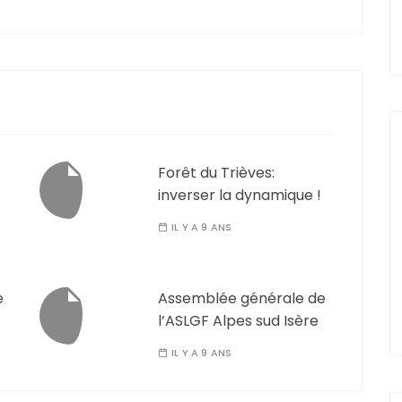
Forêt du Trièves:
inverser la dynamique !
IL Y A 9 ANS
e
Assemblée générale de
l’ASLGF Alpes sud Isère
IL Y A 9 ANS