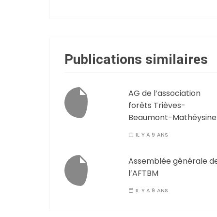
Publications similaires
AG de l’association
forêts Trièves-
Beaumont-Mathéysine
IL Y A 9 ANS
Assemblée générale d
l’AFTBM
IL Y A 9 ANS