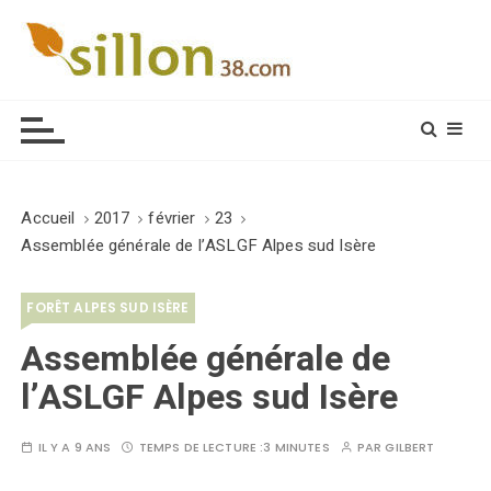
S
k
i
Le journal du monde rural
p
t
o
c
o
Accueil
2017
février
23
n
Assemblée générale de l’ASLGF Alpes sud Isère
t
e
FORÊT ALPES SUD ISÈRE
n
t
Assemblée générale de
l’ASLGF Alpes sud Isère
IL Y A 9 ANS
TEMPS DE LECTURE :
3 MINUTES
PAR
GILBERT