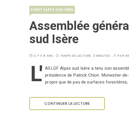
FORÊT ALPES SUD ISÈRE
Assemblée général
sud Isère
IL Y A 9 ANS
TEMPS DE LECTURE :
3 MINUTES
PAR
GI
L'
ASLGF Alpes sud Isère a tenu son assembl
présidence de Patrick Chion. Monestier-d
propre que de peu de surfaces forestières, 
CONTINUER LA LECTURE