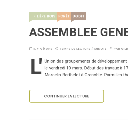
- FILIÈRE BOIS
FORÊT
UGDFI
ASSEMBLEE GENER
IL Y A 9 ANS
TEMPS DE LECTURE :
1 MINUTE
PAR
GIL
L'
Union des groupements de développement fo
le vendredi 10 mars. Début des travaux à 17
Marcelin Berthelot à Grenoble. Parmi les t
CONTINUER LA LECTURE