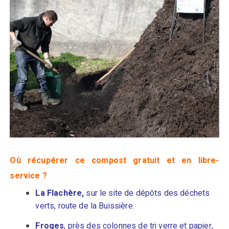
Où récupérer ce compost gratuit et en libre-
service ?
La Flachère,
sur le site de dépôts des déchets
verts, route de la Buissière.
Froges
, près des colonnes de tri verre et papier,