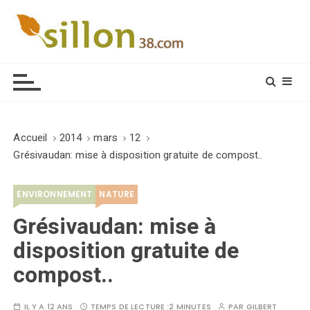
S
k
i
Le journal du monde rural
p
t
o
c
o
Accueil
2014
mars
12
n
Grésivaudan: mise à disposition gratuite de compost..
t
e
ENVIRONNEMENT
NATURE
n
t
Grésivaudan: mise à
disposition gratuite de
compost..
IL Y A 12 ANS
TEMPS DE LECTURE :
2 MINUTES
PAR
GILBERT