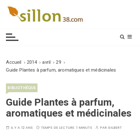
S
k
i
Le journal du monde rural
p
t
o
c
o
Accueil
2014
avril
29
n
Guide Plantes à parfum, aromatiques et médicinales
t
e
BIBLIOTHÈQUE
n
t
Guide Plantes à parfum,
aromatiques et médicinales
IL Y A 12 ANS
TEMPS DE LECTURE :
1 MINUTE
PAR
GILBERT