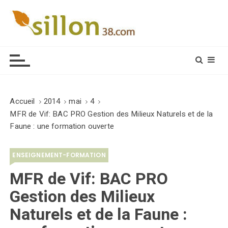
S
k
i
Le journal du monde rural
p
t
o
c
o
Accueil
2014
mai
4
n
MFR de Vif: BAC PRO Gestion des Milieux Naturels et de la
t
Faune : une formation ouverte
e
n
ENSEIGNEMENT-FORMATION
t
MFR de Vif: BAC PRO
Gestion des Milieux
Naturels et de la Faune :