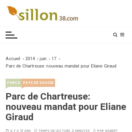
S
k
i
Le journal du monde rural
p
t
o
c
o
Accueil
2014
juin
17
n
Parc de Chartreuse: nouveau mandat pour Eliane Giraud
t
e
PARCS
PAYS DE SAVOIE
n
t
Parc de Chartreuse:
nouveau mandat pour Eliane
Giraud
IL Y A 12 ANS
TEMPS DE LECTURE :
2 MINUTES
PAR
GILBERT