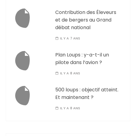
Contribution des Éleveurs
et de bergers au Grand
débat national
IL Y A 7 ANS
Plan Loups : y-a-t-il un
pilote dans l’avion ?
IL Y A 8 ANS
500 loups : objectif atteint.
Et maintenant ?
IL Y A 8 ANS