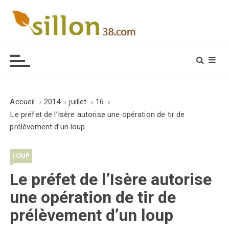
S
k
i
Le journal du monde rural
p
t
o
c
o
Accueil
2014
juillet
16
n
Le préfet de l’Isère autorise une opération de tir de
t
prélèvement d’un loup
e
n
LOUP
t
Le préfet de l’Isère autorise
une opération de tir de
prélèvement d’un loup