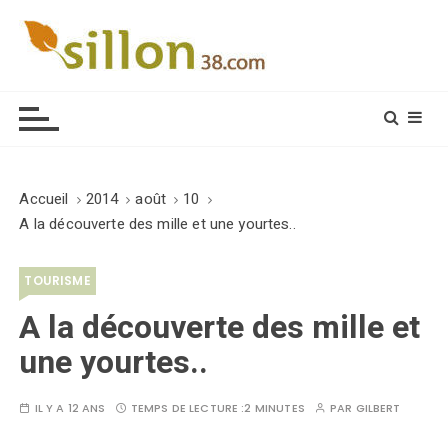
S
k
i
Le journal du monde rural
p
t
o
c
o
Accueil
2014
août
10
n
A la découverte des mille et une yourtes..
t
e
TOURISME
n
t
A la découverte des mille et
une yourtes..
IL Y A 12 ANS
TEMPS DE LECTURE :
2 MINUTES
PAR
GILBERT