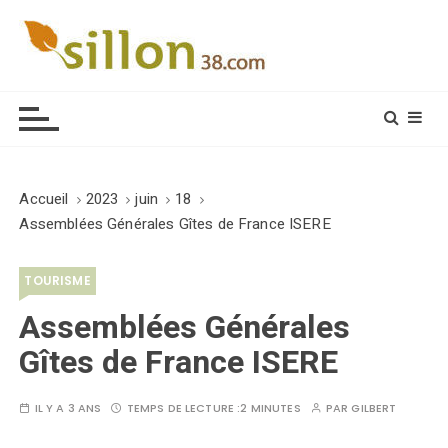
S
k
i
Le journal du monde rural
p
t
o
c
o
Accueil
2023
juin
18
n
Assemblées Générales Gîtes de France ISERE
t
e
TOURISME
n
t
Assemblées Générales
Gîtes de France ISERE
IL Y A 3 ANS
TEMPS DE LECTURE :
2 MINUTES
PAR
GILBERT