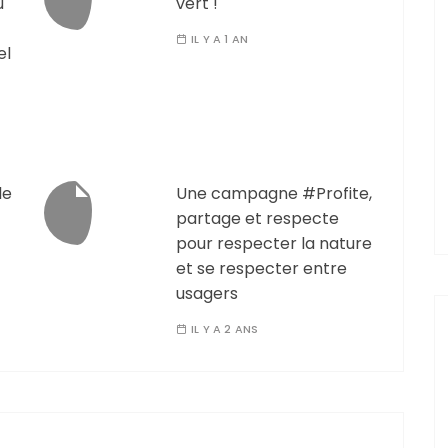
u
vert !
IL Y A 1 AN
el
le
Une campagne #Profite,
partage et respecte
pour respecter la nature
et se respecter entre
usagers
IL Y A 2 ANS