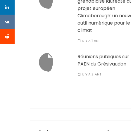
grenobloise lauréate d
projet européen
Climaborough: un nouv
outil numérique pour le
climat
IL Y A 1 AN
Réunions publiques sur 
PAEN du Grésivaudan
IL Y A 2 ANS