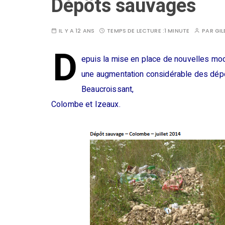
Dépôts sauvages
IL Y A 12 ANS
TEMPS DE LECTURE :
1 MINUTE
PAR
GIL
D
epuis la mise en place de nouvelles mo
une augmentation considérable des dép
Beaucroissant,
Colombe et Izeaux.