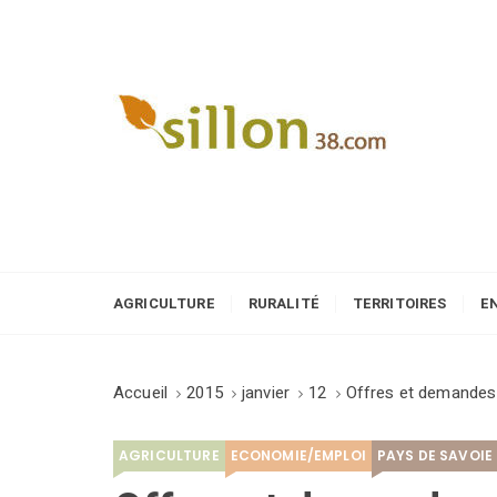
S
k
i
p
t
o
Le journal du monde rural
c
o
n
t
e
AGRICULTURE
RURALITÉ
TERRITOIRES
E
n
t
Accueil
2015
janvier
12
Offres et demandes 
AGRICULTURE
ECONOMIE/EMPLOI
PAYS DE SAVOIE