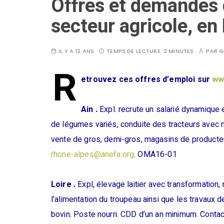
Offres et demandes 
secteur agricole, e
IL Y A 12 ANS
TEMPS DE LECTURE :
2 MINUTES
PAR
G
R
etrouvez ces offres d’emploi sur
ww
Ain .
Expl. recrute un salarié dynamique 
de légumes variés, conduite des tracteurs avec m
vente de gros, demi-gros, magasins de producteu
rhone-alpes@anefa.org
. OMA16-01
Loire .
Expl, élevage laitier avec transformation,
l’alimentation du troupeau ainsi que les travau
bovin. Poste nourri. CDD d’un an minimum. Conta