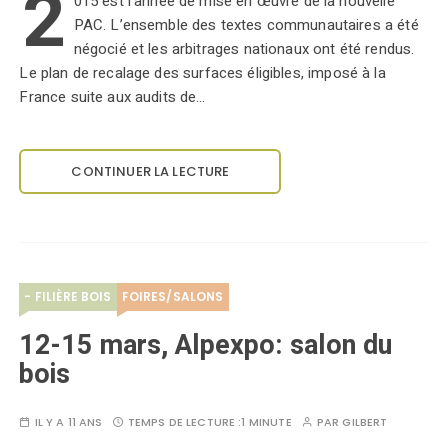
2
015 est l’année de mise en œuvre de la nouvelle
PAC. L’ensemble des textes communautaires a été
négocié et les arbitrages nationaux ont été rendus.
Le plan de recalage des surfaces éligibles, imposé à la
France suite aux audits de…
CONTINUER LA LECTURE
- FILIÈRE BOIS
FOIRES/SALONS
12-15 mars, Alpexpo: salon du
bois
IL Y A 11 ANS
TEMPS DE LECTURE :
1 MINUTE
PAR
GILBERT