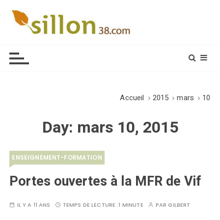
S
k
i
Le journal du monde rural
p
t
o
c
o
Accueil
2015
mars
10
n
t
Day:
mars 10, 2015
e
n
t
ENSEIGNEMENT-FORMATION
Portes ouvertes à la MFR de Vif
IL Y A 11 ANS
TEMPS DE LECTURE :
1 MINUTE
PAR
GILBERT