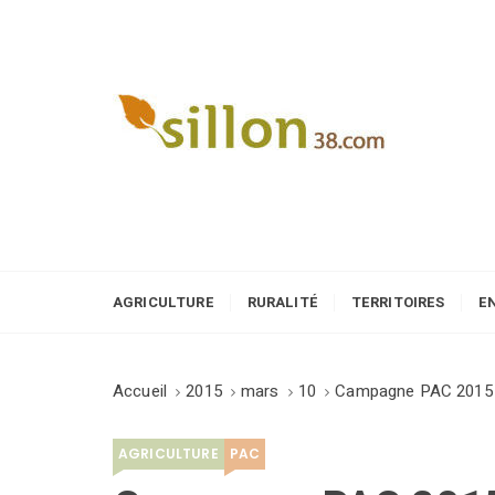
S
k
i
p
t
o
Le journal du monde rural
c
o
n
t
e
AGRICULTURE
RURALITÉ
TERRITOIRES
E
n
t
Accueil
2015
mars
10
Campagne PAC 2015
AGRICULTURE
PAC