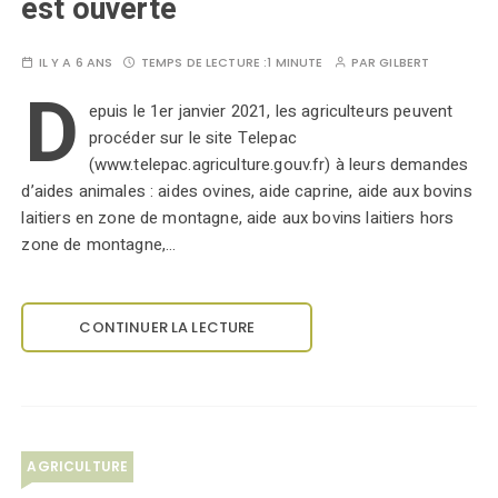
est ouverte
IL Y A 6 ANS
TEMPS DE LECTURE :
1 MINUTE
PAR
GILBERT
D
epuis le 1er janvier 2021, les agriculteurs peuvent
procéder sur le site Telepac
(www.telepac.agriculture.gouv.fr) à leurs demandes
d’aides animales : aides ovines, aide caprine, aide aux bovins
laitiers en zone de montagne, aide aux bovins laitiers hors
zone de montagne,…
CONTINUER LA LECTURE
AGRICULTURE