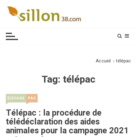
S
k
i
Le journal du monde rural
p
t
o
c
o
Accueil
télépac
n
t
Tag:
télépac
e
n
t
ÉLEVAGE
PAC
Télépac : la procédure de
télédéclaration des aides
animales pour la campagne 2021