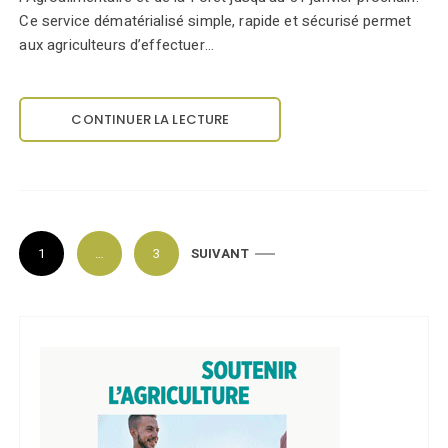
Ce service dématérialisé simple, rapide et sécurisé permet
aux agriculteurs d’effectuer…
CONTINUER LA LECTURE
P
1
…
3
SUIVANT
a
g
i
n
a
t