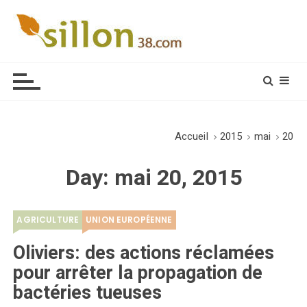
S
k
i
Le journal du monde rural
p
t
o
c
o
Accueil
2015
mai
20
n
t
Day:
mai 20, 2015
e
n
t
AGRICULTURE
UNION EUROPÉENNE
Oliviers: des actions réclamées
pour arrêter la propagation de
bactéries tueuses