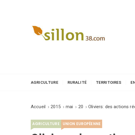
S
k
i
p
t
o
Le journal du monde rural
c
o
n
t
e
AGRICULTURE
RURALITÉ
TERRITOIRES
E
n
t
Accueil
2015
mai
20
Oliviers: des actions r
AGRICULTURE
UNION EUROPÉENNE