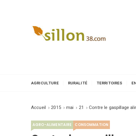
S
k
i
p
t
o
Le journal du monde rural
c
o
n
t
e
AGRICULTURE
RURALITÉ
TERRITOIRES
E
n
t
Accueil
2015
mai
21
Contre le gaspillage al
AGRO-ALIMENTAIRE
CONSOMMATION