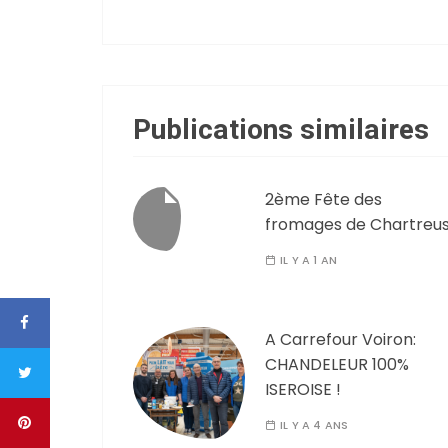
Publications similaires
2ème Fête des
fromages de Chartreu
IL Y A 1 AN
A Carrefour Voiron:
CHANDELEUR 100%
ISEROISE !
IL Y A 4 ANS