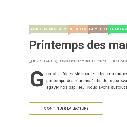
AGRO-ALIMENTAIRE
DÉCHETS
LA MÉTRO
LA MÉTR
Printemps des ma
IL Y A 11 ANS
TEMPS DE LECTURE :
1 MINUTE
PAR
GIL
G
renoble-Alpes Métropole et les communes 
printemps des marchés" afin de redécouvrir
égayer nos papilles... Nous avons surtout 
CONTINUER LA LECTURE