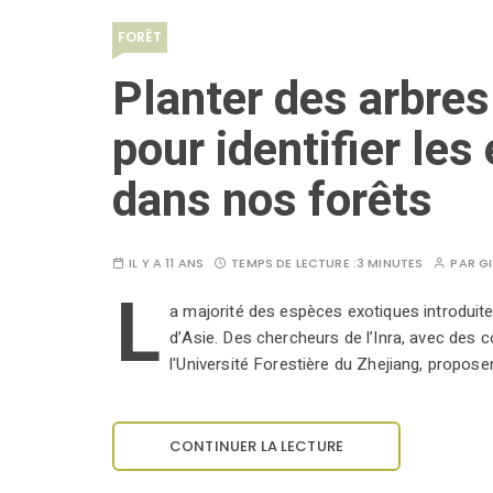
FORÊT
Planter des arbre
pour identifier le
dans nos forêts
IL Y A 11 ANS
TEMPS DE LECTURE :
3 MINUTES
PAR
GI
L
a majorité des espèces exotiques introduit
d’Asie. Des chercheurs de l’Inra, avec des 
l'Université Forestière du Zhejiang, propos
CONTINUER LA LECTURE