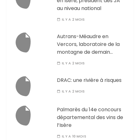
en Isère, président des JA
au niveau national
IL Y A 2 MOIS
Autrans-Méaudre en
Vercors, laboratoire de la
montagne de demain…
IL Y A 2 MOIS
DRAC: une rivière à risques
IL Y A 2 MOIS
Palmarès du 14e concours
départemental des vins de
l’Isère
IL Y A 10 MOIS