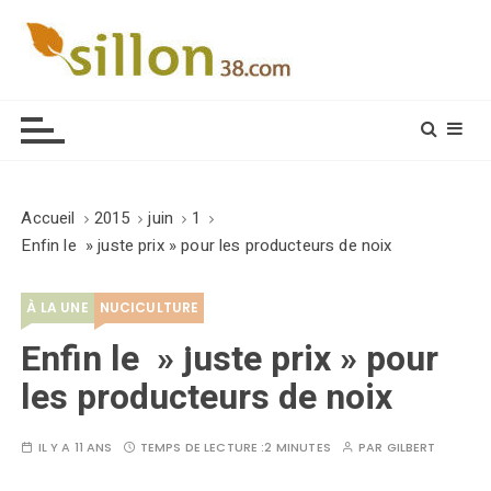
S
k
i
Le journal du monde rural
p
t
o
c
o
Accueil
2015
juin
1
n
Enfin le » juste prix » pour les producteurs de noix
t
e
À LA UNE
NUCICULTURE
n
t
Enfin le » juste prix » pour
les producteurs de noix
IL Y A 11 ANS
TEMPS DE LECTURE :
2 MINUTES
PAR
GILBERT