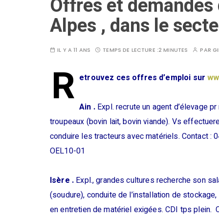
Offres et demandes 
Alpes , dans le secte
IL Y A 11 ANS
TEMPS DE LECTURE :
2 MINUTES
PAR
GI
R
etrouvez ces offres d’emploi sur
ww
Ain .
Expl. recrute un agent d’élevage pr r
troupeaux (bovin lait, bovin viande). Vs effectu
conduire les tracteurs avec matériels. Contact :
OEL10-01
Isère .
Expl., grandes cultures recherche son salar
(soudure), conduite de l’installation de stockag
en entretien de matériel exigées. CDI tps plein.