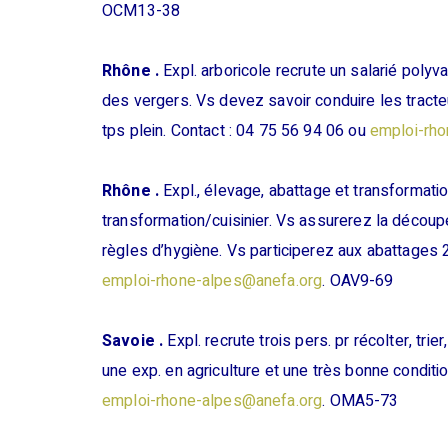
OCM13-38
Rhône .
Expl. arboricole recrute un salarié polyv
des vergers. Vs devez savoir conduire les tracte
tps plein. Contact : 04 75 56 94 06 ou
emploi-rh
Rhône .
Expl., élevage, abattage et transformati
transformation/cuisinier. Vs assurerez la découp
règles d’hygiène. Vs participerez aux abattages 
emploi-rhone-alpes@anefa.org
. OAV9-69
Savoie .
Expl. recrute trois pers. pr récolter, tri
une exp. en agriculture et une très bonne conditi
emploi-rhone-alpes@anefa.org
. OMA5-73