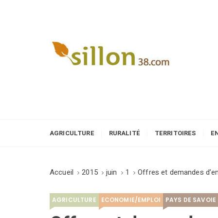
S
k
i
p
t
o
Le journal du monde rural
c
o
n
t
e
AGRICULTURE
RURALITÉ
TERRITOIRES
E
n
t
Accueil
2015
juin
1
Offres et demandes d’em
AGRICULTURE
ECONOMIE/EMPLOI
PAYS DE SAVOIE