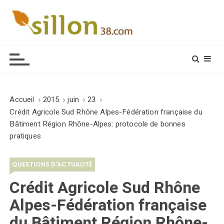
S
k
i
Le journal du monde rural
p
t
o
c
o
Accueil
2015
juin
23
n
Crédit Agricole Sud Rhône Alpes-Fédération française du
t
Bâtiment Région Rhône-Alpes: protocole de bonnes
e
pratiques
n
t
QUESTIONS D'ACTUALITÉ
Crédit Agricole Sud Rhône
Alpes-Fédération française
du Bâtiment Région Rhône-