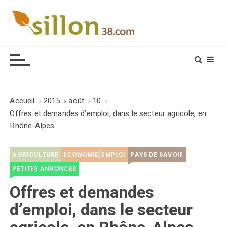
S
k
i
Le journal du monde rural
p
t
o
c
o
Accueil
2015
août
10
n
Offres et demandes d’emploi, dans le secteur agricole, en
t
Rhône-Alpes
e
n
AGRICULTURE
ECONOMIE/EMPLOI
PAYS DE SAVOIE
t
PETITES ANNONCES
Offres et demandes
d’emploi, dans le secteur