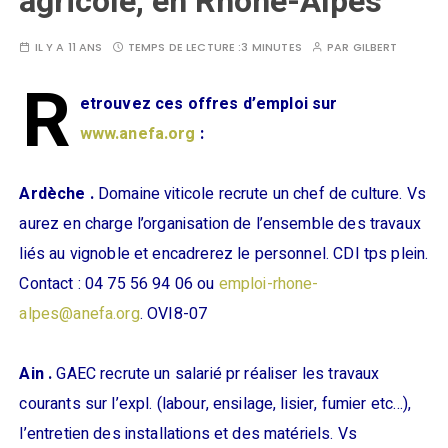
agricole, en Rhône-Alpes
IL Y A 11 ANS
TEMPS DE LECTURE :
3 MINUTES
PAR
GILBERT
R
etrouvez ces offres d’emploi sur
www.anefa.org
:
Ardèche .
Domaine viticole recrute un chef de culture. Vs
aurez en charge l’organisation de l’ensemble des travaux
liés au vignoble et encadrerez le personnel. CDI tps plein.
Contact : 04 75 56 94 06 ou
emploi-rhone-
alpes@anefa.org
. OVI8-07
Ain .
GAEC recrute un salarié pr réaliser les travaux
courants sur l’expl. (labour, ensilage, lisier, fumier etc…),
l’entretien des installations et des matériels. Vs