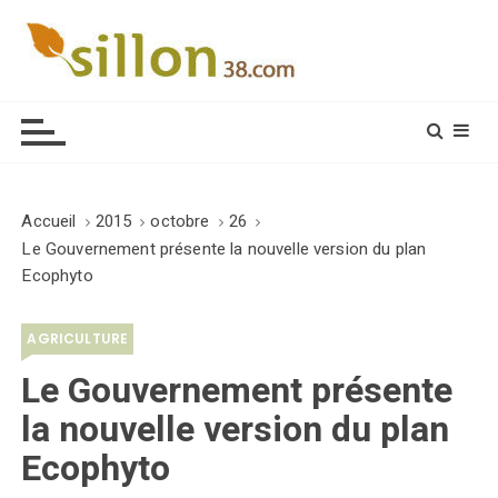
S
k
i
Le journal du monde rural
p
t
o
c
o
Accueil
2015
octobre
26
n
Le Gouvernement présente la nouvelle version du plan
t
Ecophyto
e
n
AGRICULTURE
t
Le Gouvernement présente
la nouvelle version du plan
Ecophyto