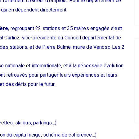
t fortement créateur d’emplois. Pour le département ce
qui en dépendent directement.
sère
, regroupant 22 stations et 35 maires engagés s’est
ntal Carlioz, vice-présidente du Conseil départemental de
 des stations, et de Pierre Balme, maire de Venosc-Les 2
 nationale et internationale, et à la nécessaire évolution
nt retrouvés pour partager leurs expériences et leurs
t des défis pour le futur.
vettes, ski bus, parkings…)
stion du capital neige, schéma de cohérence…)