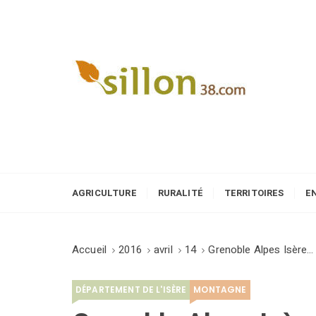
S
k
i
p
t
o
Le journal du monde rural
c
o
n
t
e
AGRICULTURE
RURALITÉ
TERRITOIRES
E
n
t
Accueil
2016
avril
14
Grenoble Alpes Isère…
DÉPARTEMENT DE L'ISÈRE
MONTAGNE