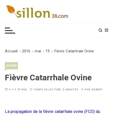
S
k
i
Le journal du monde rural
p
t
o
c
o
Accueil
2016
mai
19
Fièvre Catarrhale Ovine
n
t
OVINS
e
n
Fièvre Catarrhale Ovine
t
IL Y A 10 ANS
TEMPS DE LECTURE :
2 MINUTES
PAR
GILBERT
La propagation de la fièvre catarrhale ovine (FCO) du