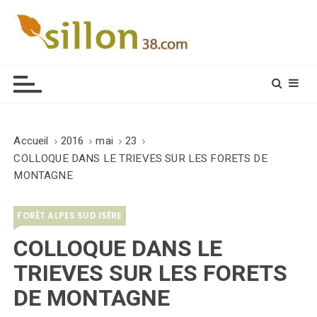
S
k
i
Le journal du monde rural
p
t
o
c
o
Accueil
2016
mai
23
n
COLLOQUE DANS LE TRIEVES SUR LES FORETS DE
t
MONTAGNE
e
n
FORÊT ALPES SUD ISÈRE
t
COLLOQUE DANS LE
TRIEVES SUR LES FORETS
DE MONTAGNE