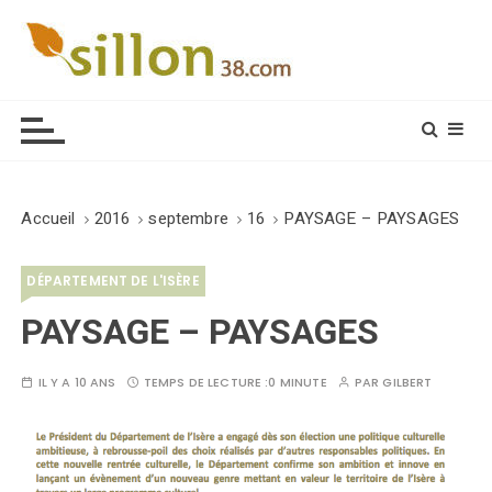
S
k
i
Le journal du monde rural
p
t
o
c
o
Accueil
2016
septembre
16
PAYSAGE – PAYSAGES
n
t
DÉPARTEMENT DE L'ISÈRE
e
n
PAYSAGE – PAYSAGES
t
IL Y A 10 ANS
TEMPS DE LECTURE :
0 MINUTE
PAR
GILBERT