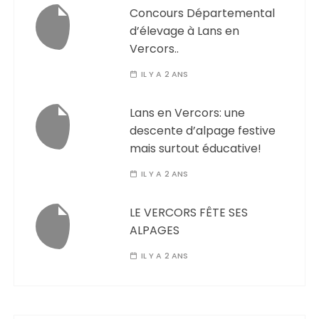
Concours Départemental
d’élevage à Lans en
Vercors..
IL Y A 2 ANS
Lans en Vercors: une
descente d’alpage festive
mais surtout éducative!
IL Y A 2 ANS
LE VERCORS FÊTE SES
ALPAGES
IL Y A 2 ANS