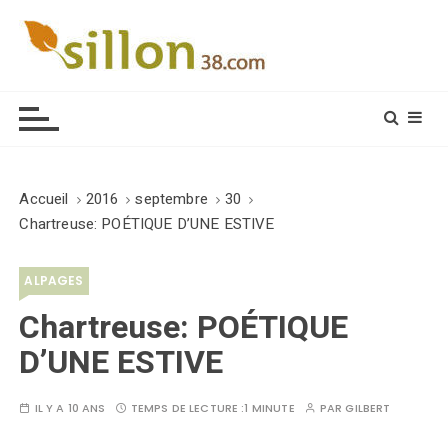
S
k
i
Le journal du monde rural
p
t
o
c
o
Accueil
2016
septembre
30
n
Chartreuse: POÉTIQUE D’UNE ESTIVE
t
e
ALPAGES
n
t
Chartreuse: POÉTIQUE
D’UNE ESTIVE
IL Y A 10 ANS
TEMPS DE LECTURE :
1 MINUTE
PAR
GILBERT