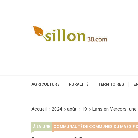
S
k
i
p
t
o
Le journal du monde rural
c
o
n
t
e
AGRICULTURE
RURALITÉ
TERRITOIRES
E
n
t
Accueil
2024
août
19
Lans en Vercors: une 
À LA UNE
COMMUNAUTÉ DE COMMUNES DU MASSIF 