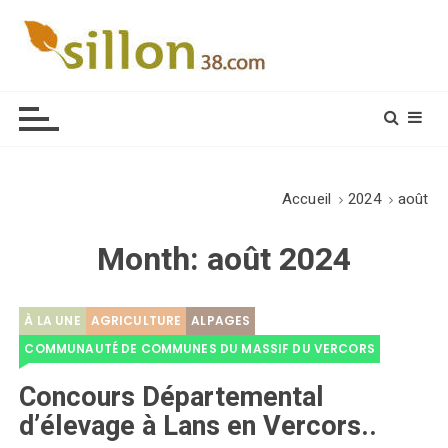
S
k
i
Le journal du monde rural
p
t
o
c
o
Accueil
2024
août
n
t
Month:
août 2024
e
n
t
À LA UNE
AGRICULTURE
ALPAGES
COMMUNAUTÉ DE COMMUNES DU MASSIF DU VERCORS
Concours Départemental
d’élevage à Lans en Vercors..