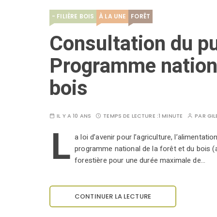
- FILIÈRE BOIS
À LA UNE
FORÊT
Consultation du pub
Programme national
bois
IL Y A 10 ANS
TEMPS DE LECTURE :
1 MINUTE
PAR
GIL
L
a loi d’avenir pour l’agriculture, l’alimentat
programme national de la forêt et du bois (art
forestière pour une durée maximale de…
CONTINUER LA LECTURE