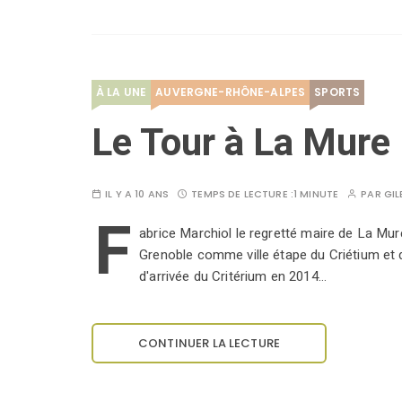
À LA UNE
AUVERGNE-RHÔNE-ALPES
SPORTS
Le Tour à La Mure
IL Y A 10 ANS
TEMPS DE LECTURE :
1 MINUTE
PAR
GIL
F
abrice Marchiol le regretté maire de La Mure
Grenoble comme ville étape du Criétium et 
d'arrivée du Critérium en 2014…
CONTINUER LA LECTURE