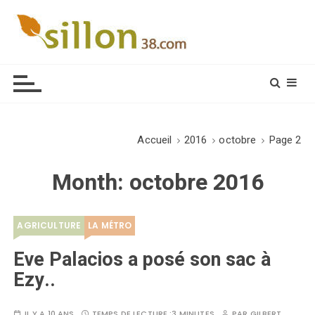
S
k
i
Le journal du monde rural
p
t
o
c
o
Accueil
2016
octobre
Page 2
n
t
Month:
octobre 2016
e
n
t
AGRICULTURE
LA MÉTRO
Eve Palacios a posé son sac à
Ezy..
IL Y A 10 ANS
TEMPS DE LECTURE :
3 MINUTES
PAR
GILBERT