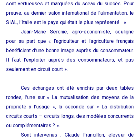
sont vertueuses et marquées du sceau du succès. Pour
preuve, au dernier salon international de l’alimentation, le
SIAL, l’Italie est le pays qui était le plus représenté… »
Jean-Marie
Seroni
e
,
agro-économiste
,
souligne
pour sa part que «
l’agriculteur et l’agriculture français
bénéficient d’une bonne image auprès du consommateur.
Il faut l’exploiter auprès des consommateurs, et pas
seulement en circuit court
».
Ces échanges ont été enrichis par
deux tables
rondes, l’une sur
«
L
a mutualisation des moyens de la
propriété à l’usage
»
, la seconde sur
«
L
a distribution
circuits courts
–
circuits longs, des modèles concurrents
ou complémentaires
?
»
.
Sont intervenus
: Claude
F
r
ancil
l
on
,
éleveur
de