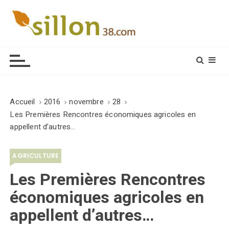
S
k
i
Le journal du monde rural
p
t
o
c
o
Accueil
2016
novembre
28
n
Les Premières Rencontres économiques agricoles en
t
appellent d’autres…
e
n
AGRICULTURE
t
Les Premières Rencontres
économiques agricoles en
appellent d’autres…