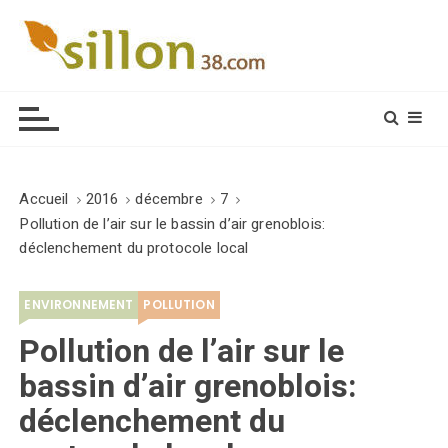
S
k
i
Le journal du monde rural
p
t
o
c
o
Accueil
2016
décembre
7
n
Pollution de l’air sur le bassin d’air grenoblois:
t
déclenchement du protocole local
e
n
ENVIRONNEMENT
POLLUTION
t
Pollution de l’air sur le
bassin d’air grenoblois:
déclenchement du