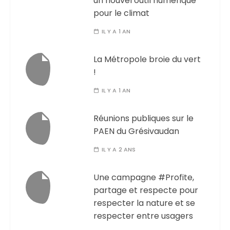
un nouvel outil numérique
pour le climat
IL Y A 1 AN
La Métropole broie du vert
!
IL Y A 1 AN
Réunions publiques sur le
PAEN du Grésivaudan
IL Y A 2 ANS
Une campagne #Profite,
partage et respecte pour
respecter la nature et se
respecter entre usagers