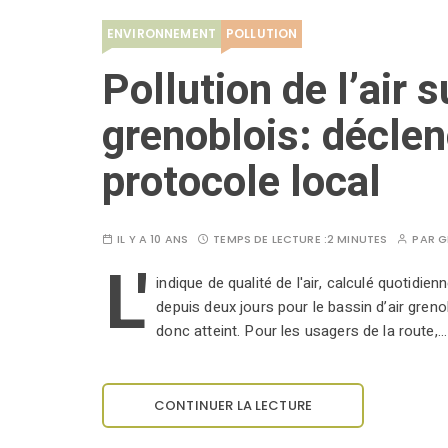
ENVIRONNEMENT
POLLUTION
Pollution de l’air s
grenoblois: décle
protocole local
IL Y A 10 ANS
TEMPS DE LECTURE :
2 MINUTES
PAR
G
L'
indique de qualité de l'air, calculé quotid
depuis deux jours pour le bassin d’air gren
donc atteint. Pour les usagers de la route,…
CONTINUER LA LECTURE