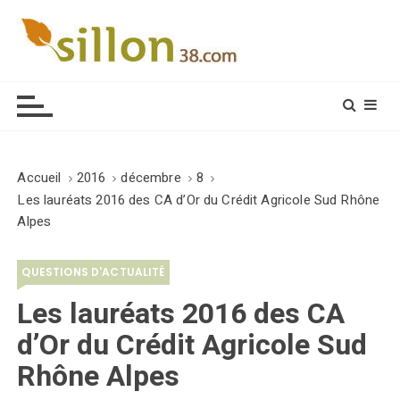
S
k
i
Le journal du monde rural
p
t
o
c
o
Accueil
2016
décembre
8
n
Les lauréats 2016 des CA d’Or du Crédit Agricole Sud Rhône
t
Alpes
e
n
QUESTIONS D'ACTUALITÉ
t
Les lauréats 2016 des CA
d’Or du Crédit Agricole Sud
Rhône Alpes