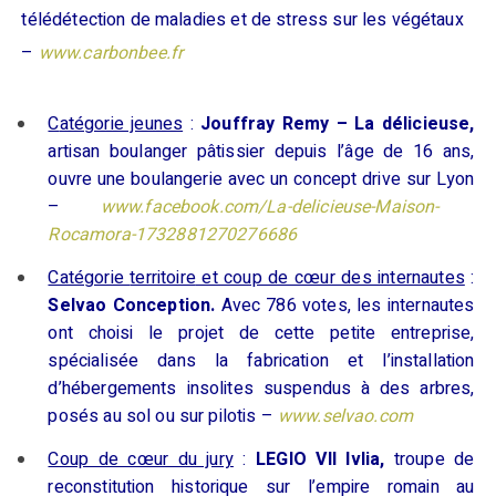
télédétection
de maladies
et de stress sur les végétaux
–
www.carbonbee.fr
C
atégorie jeunes
:
Jouffray
Remy – La délicieuse
,
artisan b
oulanger pâtissier depuis l’âge
de
16 ans,
ouvre une boulangerie
avec un concept drive sur Lyon
–
www.facebook.com/La-delicieuse-Maison-
Rocamora-1732881270276686
Catégorie
territoire
et coup de cœur des internautes
:
S
elvao
C
onception
.
Avec 786 votes, les internautes
ont choisi le projet de cette petite entreprise,
spécialisée dans la
fabrication
et
l’
installation
d’
hébergements
insolites suspendus à des arbr
es,
posés au sol ou sur pilotis
–
www.selvao.com
Coup de cœur du jury
:
LEGIO VII
Ivlia
,
troupe
de
reconstitution historique sur l
’empire romain au