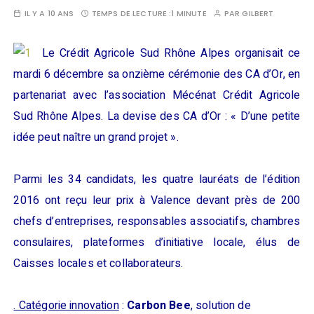
IL Y A 10 ANS
TEMPS DE LECTURE :
1 MINUTE
PAR
GILBERT
Le Crédit Agricole Sud Rhône Alpes organisait
ce
mardi 6 décembre sa onzième cérémonie des CA d’Or,
en
partenariat avec l’association Mécénat Crédit Agricole
Sud Rhône Alpes
. La devise des CA d’Or
: «
D’une petite
idée peut naître un grand projet ».
Parmi les 34 candidats, l
es quatre lauréats de l’édition
2016
ont reçu leur prix
à Valence
devant près de 200
chefs d’entrepr
ises, responsables associatifs, chambres
consulaires, plateformes d’initiative locale, élus de
Caisses locales et collaborateurs.
. C
atégorie innovation
:
Carbon
Bee
,
sol
ution de